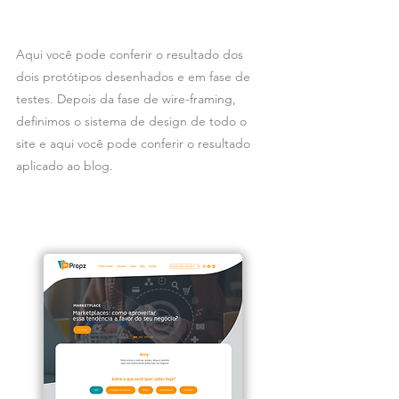
Aqui você pode conferir o resultado dos
dois protótipos desenhados e em fase de
testes. Depois da fase de wire-framing,
definimos o sistema de design de todo o
site e aqui você pode conferir o resultado
aplicado ao blog.