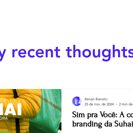
 recent thoughts
Renan Barreto
25 de nov. de 2024
2 min de 
Sim pra Você: A c
branding da Suha