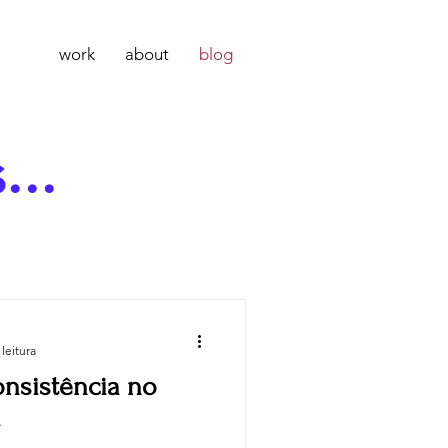
work
about
blog
...
leitura
onsistência no
i