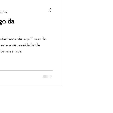
eitura
go da
stantemente equilibrando
res e a necessidade de
 nós mesmos.