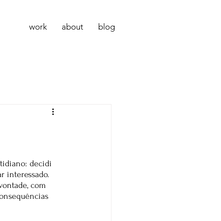
work
about
blog
idiano: decidi 
r interessado. 
 vontade, com 
consequências 