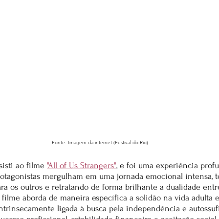
Fonte: Imagem da internet (Festival do Rio)
isti ao filme 
"All of Us Strangers"
, e foi uma experiência pro
protagonistas mergulham em uma jornada emocional intensa, t
ara os outros e retratando de forma brilhante a dualidade entr
ilme aborda de maneira específica a solidão na vida adulta 
ntrinsecamente ligada à busca pela independência e autossufi