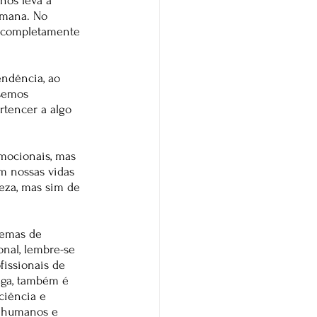
 nos leva a 
umana. No 
 completamente 
ndência, ao 
semos 
rtencer a algo 
mocionais, mas 
m nossas vidas 
ueza, mas sim de 
lemas de 
nal, lembre-se 
issionais de 
iga, também é 
ciência e 
 humanos e 