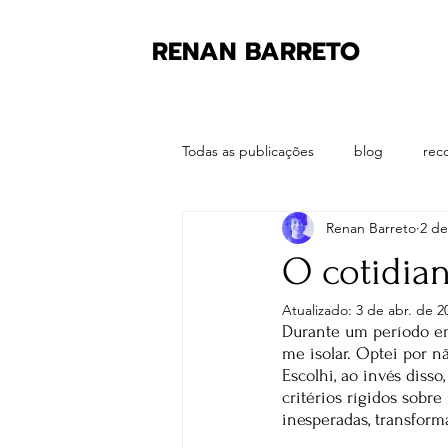
RENAN BARRETO
Todas as publicações
blog
rec
Renan Barreto
2 de
O cotidia
Atualizado:
3 de abr. de 2
Durante um período em
me isolar. Optei por nã
Escolhi, ao invés diss
critérios rígidos sobr
inesperadas, transfor