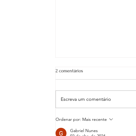
2 comentários
Escreva um comentário
Sim pra Você: A consistência no
Ordenar por:
Mais recente
branding da Suhai
Gabriel Nunes