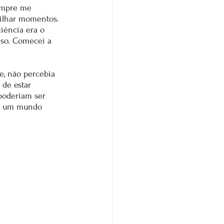
empre me 
tilhar momentos. 
iência era o 
nso. Comecei a 
, não percebia 
de estar 
poderiam ser 
em um mundo 