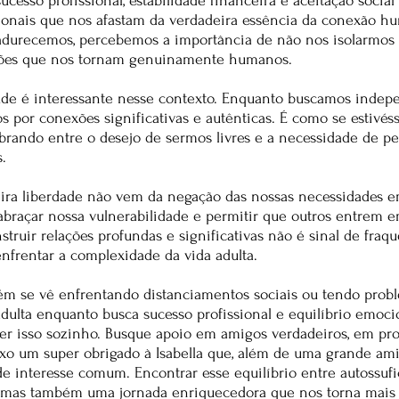
ucesso profissional, estabilidade financeira e aceitação social
ionais que nos afastam da verdadeira essência da conexão h
adurecemos, percebemos a importância de não nos isolarmos
ões que nos tornam genuinamente humanos.
ude é interessante nesse contexto. Enquanto buscamos indepe
por conexões significativas e autênticas. É como se estivés
rando entre o desejo de sermos livres e a necessidade de pe
.
ira liberdade não vem da negação das nossas necessidades e
braçar nossa vulnerabilidade e permitir que outros entrem e
truir relações profundas e significativas não é sinal de fraq
nfrentar a complexidade da vida adulta.
bém se vê enfrentando distanciamentos sociais ou tendo prob
ulta enquanto busca sucesso profissional e equilíbrio emocio
er isso sozinho. Busque apoio em amigos verdadeiros, em prof
ixo um super obrigado à Isabella que, além de uma grande am
de interesse comum. Encontrar esse equilíbrio entre autossufi
, mas também uma jornada enriquecedora que nos torna mais