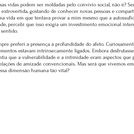
sas vidas podem ser moldadas pelo convívio social, não é? S
 extrovertida, gostando de conhecer novas pessoas e compar
uma vida em que tentava provar a mim mesmo que a autossufic
ade, percebi que isso exigia um investimento emocional inte
 sentido.
re preferi a presença à profundidade do afeto. Curiosamente
ementos estavam intrinsecamente ligados. Embora desfrutasse 
ntia que a vulnerabilidade e a intimidade eram aspectos que 
relações de amizade convencionais. Mas será que vivemos 
ssa dimensão humana tão vital?