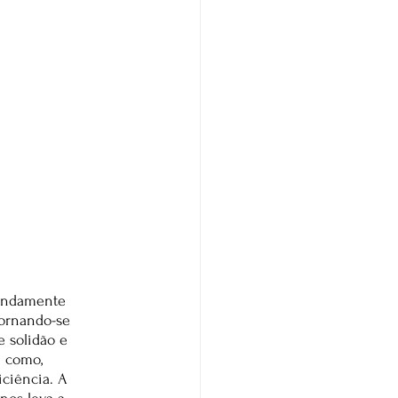
fundamente 
ornando-se 
e solidão e 
e como, 
ciência. A 