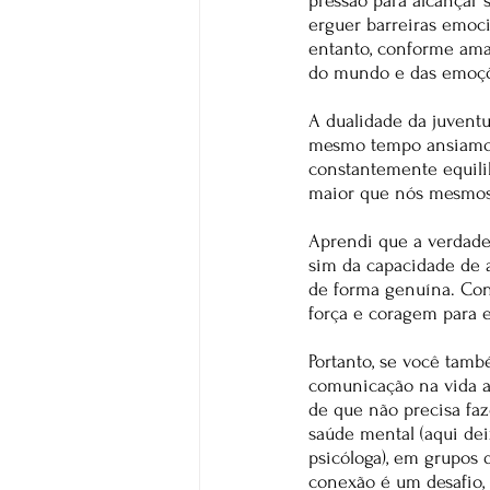
pressão para alcançar s
erguer barreiras emoc
entanto, conforme am
do mundo e das emoç
A dualidade da juvent
mesmo tempo ansiamos 
constantemente equilib
maior que nós mesmos
Aprendi que a verdade
sim da capacidade de a
de forma genuína. Cons
força e coragem para e
Portanto, se você tam
comunicação na vida ad
de que não precisa faz
saúde mental (aqui de
psicóloga), em grupos 
conexão é um desafio