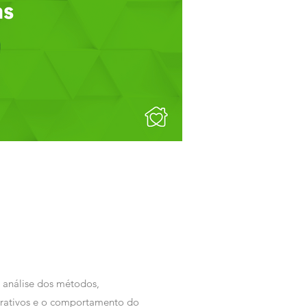
da análise dos métodos,
terativos e o comportamento do