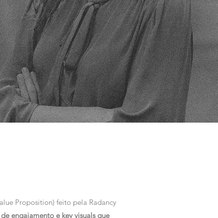
lue Proposition) feito pela Radancy
 de engajamento e key visuals que