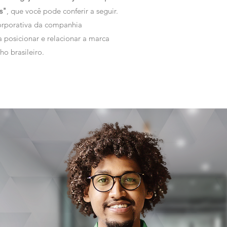
s"
, que você pode conferir a seguir.
orporativa da companhia
 posicionar e relacionar a marca
o brasileiro.