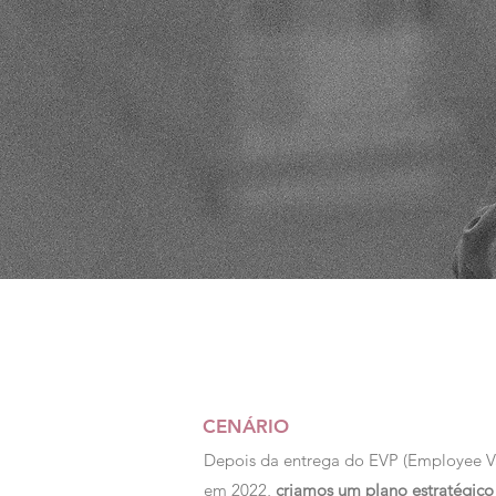
CENÁRIO
Depois da entrega do EVP (Employee Va
em 2022,
criamos um plano estratégico