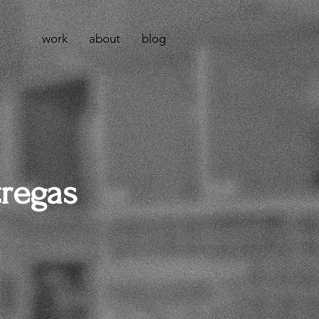
work
about
blog
tregas