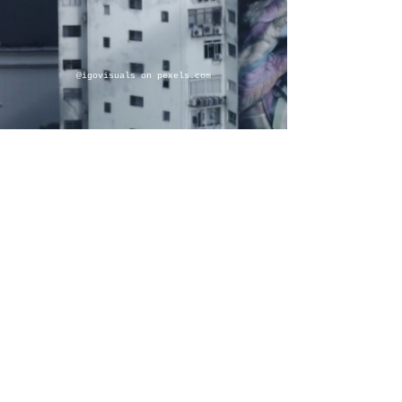
@igovisuals on pexels.com