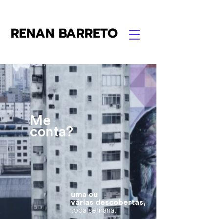
RENAN BARRETO
Me
conta?
uma ou
várias descobertas,
toda semana.