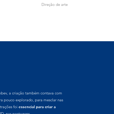
Direção de arte
Ambev, a criação também contava com
a pouco explorado, para mesclar nas
trações foi
essencial para criar a
D, nas postagens.