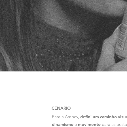
CENÁRIO
Para a Ambev,
defini um caminho visu
dinamismo
e
movimento
para as posta