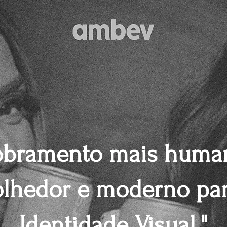
obramento mais human
olhedor e moderno par
Identidade Visual."