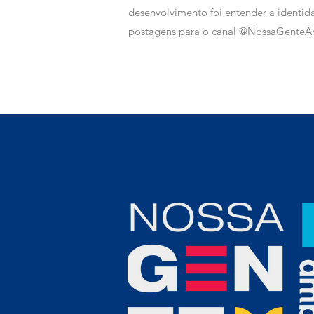
desenvolvimento foi entender a identid
postagens para o
canal @NossaGenteA