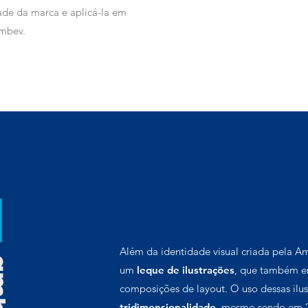
ade da marca e aplicá-la em
mbev.
Além da identidade visual criada pela 
um
leque de ilustrações
, que também er
composições de layout. O uso dessas ilus
tridimensionalidade
, mesmo sendo em 2