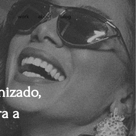
work
about
blog
izado,
a a