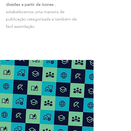
divisões a partir de ícones
,
estabelecemos uma maneira de
publicação categorizada e também de
fácil assimilação.